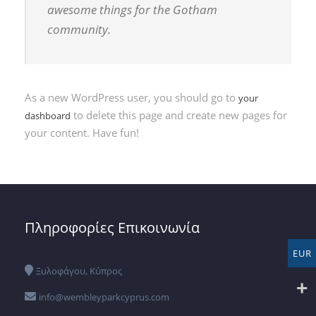
awesome things for the Gotham
community.
As a new WordPress user, you should go to
your
to delete this page and create new pages for
dashboard
your content. Have fun!
Πληροφορίες Επικοινωνία
EUR
Ξυλοφάγου, Κύπρος
info@wembleyparkcyprus.com