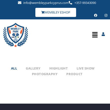
info@wembleyparkcyprus.com
+357-99343090
WEMBLEY ESHOP
ALL
GALLERY
HIGHLIGHT
LIVE SHOW
PHOTOGRAPHY
PRODUCT