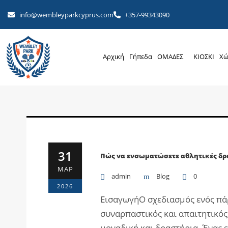
info@wembleyparkcyprus.com
+357-99343090
Αρχική
Γήπεδα
ΟΜΑΔΕΣ
ΚΙΟΣΚΙ
Χώ
31
Πώς να ενσωματώσετε αθλητικές δρα
ΜΑΡ
admin
Blog
0
2026
ΕισαγωγήΟ σχεδιασμός ενός πάρτ
συναρπαστικός και απαιτητικός,
μοναδική και δραστήρια. Ένας ε