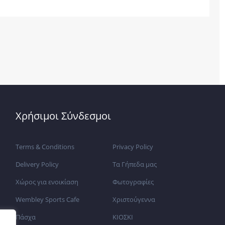
Χρήσιμοι Σύνδεσμοι
Terms & Conditions
Privacy Policy
Delivery Policy
Τα Γήπεδα μας
Χώρος για ενοικίαση
Φωτογραφίες
Wembley Sports Cafe
Χριστούγεννα
Πάσχα
ΚΙΟΣΚΙ