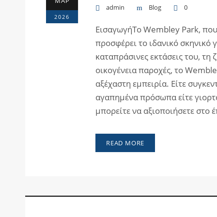
ΜΑΡ
admin
Blog
0
2026
ΕισαγωγήΤο Wembley Park, που 
προσφέρει το ιδανικό σκηνικό γ
καταπράσινες εκτάσεις του, τη 
οικογένεια παροχές, το Wembley
αξέχαστη εμπειρία. Είτε συγκε
αγαπημένα πρόσωπα είτε γιορτά
μπορείτε να αξιοποιήσετε στο έ
READ MORE