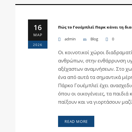
16
Πώς το Γουέμπλεϊ Παρκ κάνει τη δι
ΜΑΡ
admin
Blog
0
2026
Οι κοινοτικοί χώροι διαδραματ
ανθρώπων, στην ενθάρρυνση υγ
αξέχαστων αναμνήσεων. Στο χωρ
ένα από αυτά τα σημαντικά μέρη
Πάρκο Γουέμπλεϊ έχει ανασχεδι
όπου οι οικογένειες, τα παιδιά
παίξουν και να γιορτάσουν μαζί
READ MORE