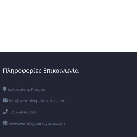
Πληροφορίες Επικοινωνία
Ξυλοφάγου, Κύπρος
info@wembleyparkcyprus.com
+357-99343090
www.wembleyparkcyprus.com