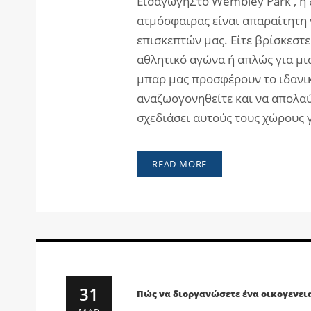
ΕισαγωγήΣτο Wembley Park , η 
ατμόσφαιρας είναι απαραίτητη 
επισκεπτών μας. Είτε βρίσκεστε
αθλητικό αγώνα ή απλώς για μι
μπαρ μας προσφέρουν το ιδανικ
αναζωογονηθείτε και να απολαύ
σχεδιάσει αυτούς τους χώρους 
READ MORE
31
Πώς να διοργανώσετε ένα οικογενει