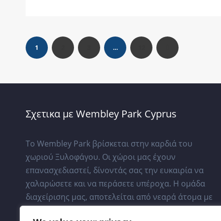
2
3
12
1
…
Σχετικα με Wembley Park Cyprus
Το Wembley Park βρίσκεται στην καρδιά του
χωριού Ξυλοφάγου. Οι χώροι μας έχουν
επανασχεδιαστεί, δίνοντάς σας την ευκαιρία να
χαλαρώσετε και να περάσετε υπέροχα. Η ομάδα
διαχείρισης μας, αποτελείται από νεαρά άτομα με
κίνητρα που κατανοούν πόσο σημαντικό είναι να