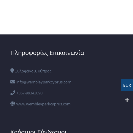
Πληροφορίες Επικοινωνία
Ξυλοφάγου, Κύπρος
info@wembleyparkcyprus.com
EUR
+357-99343090
www.wembleyparkcyprus.com
Χρήσιμοι Σύνδεσμοι