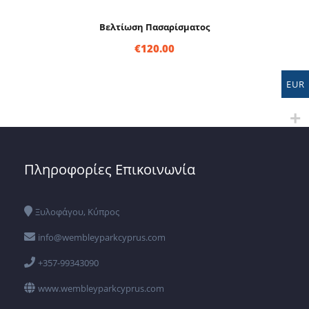
Βελτίωση Πασαρίσματος
€
120.00
EUR
Πληροφορίες Επικοινωνία
Ξυλοφάγου, Κύπρος
info@wembleyparkcyprus.com
+357-99343090
www.wembleyparkcyprus.com