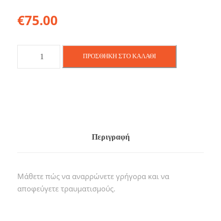
€
75.00
A
ΠΡΟΣΘΉΚΗ ΣΤΟ ΚΑΛΆΘΙ
l
t
e
r
n
a
t
Περιγραφή
i
v
e
Μάθετε πώς να αναρρώνετε γρήγορα και να
:
αποφεύγετε τραυματισμούς.