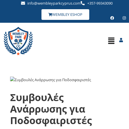
info@wembleyparkcyprus.com
+357-99343090
WEMBLEY ESHOP
Συμβουλές
Ανάρρωσης για
Ποδοσφαιριστές