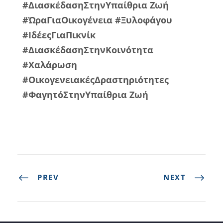
#ΔιασκέδασηΣτηνΥπαίθρια Ζωή
#ΏραΓιαΟικογένεια #Ξυλοφάγου
#ΙδέεςΓιαΠικνίκ
#ΔιασκέδασηΣτηνΚοινότητα
#Χαλάρωση
#ΟικογενειακέςΔραστηριότητες
#ΦαγητόΣτηνΥπαίθρια Ζωή
PREV
NEXT