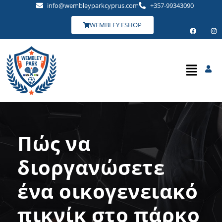
info@wembleyparkcyprus.com
+357-99343090
WEMBLEY ESHOP
Πώς να
διοργανώσετε
ένα οικογενειακό
πικνίκ στο πάρκο