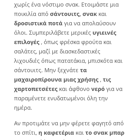
χωρίς ένα νόστιμο σνακ. Ετοιμάστε μια
ποικιλία από
σάντουιτς, σνακ
και
δροσιστικά ποτά
για να απολαύσουν
όλοι. Συμπεριλάβετε μερικές
υγιεινές
επιλογές
, όπως φρέσκα φρούτα και
σαλάτες, μαζί με διασκεδαστικές
λιχουδιές όπως πατατάκια, μπισκότα και
σάντουιτς. Μην ξεχνάτε
τα
μαχαιροπίρουνα μιας χρήσης
,
τις
χαρτοπετσέτες
και άφθονο
νερό
για να
παραμένετε ενυδατωμένοι όλη την
ημέρα.
Αν προτιμάτε να μην φέρετε φαγητό από
το σπίτι,
η καφετέρια
και
το σνακ μπαρ