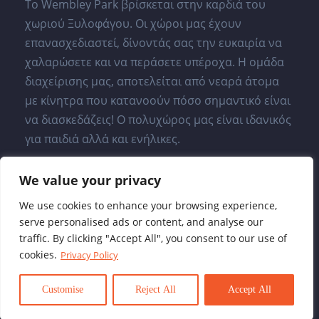
Το Wembley Park βρίσκεται στην καρδιά του
χωριού Ξυλοφάγου. Οι χώροι μας έχουν
επανασχεδιαστεί, δίνοντάς σας την ευκαιρία να
χαλαρώσετε και να περάσετε υπέροχα. Η ομάδα
διαχείρισης μας, αποτελείται από νεαρά άτομα
με κίνητρα που κατανοούν πόσο σημαντικό είναι
να διασκεδάζεις! Ο πολυχώρος μας είναι ιδανικός
για παιδιά αλλά και ενήλικες.
We value your privacy
We use cookies to enhance your browsing experience,
serve personalised ads or content, and analyse our
traffic. By clicking "Accept All", you consent to our use of
cookies.
Privacy Policy
0
Copyright 2026 Wembley Park Cyprus. All Right
Customise
Reject All
Accept All
Reserved.